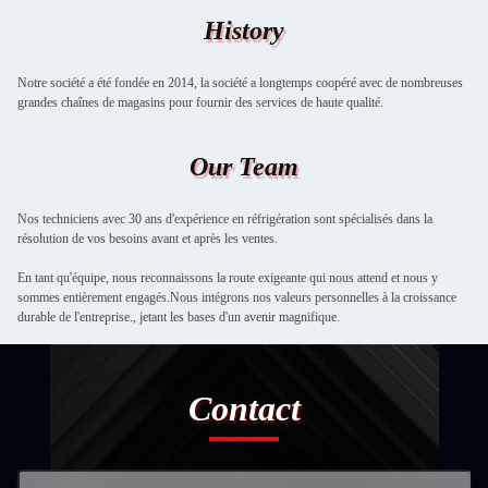
History
Notre société a été fondée en 2014, la société a longtemps coopéré avec de nombreuses
grandes chaînes de magasins pour fournir des services de haute qualité.
Our Team
Nos techniciens avec 30 ans d'expérience en réfrigération sont spécialisés dans la
résolution de vos besoins avant et après les ventes.
En tant qu'équipe, nous reconnaissons la route exigeante qui nous attend et nous y
sommes entièrement engagés.Nous intégrons nos valeurs personnelles à la croissance
durable de l'entreprise., jetant les bases d'un avenir magnifique.
Contact