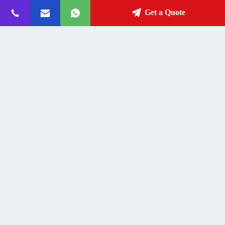
Jiangmen
Address
Get a Quote
celiachenjian@outlook.com
E-mail
0086-750-8976909
Phone
Jiangmen Shenggemei Electrical Appliance Co.,
Ltd