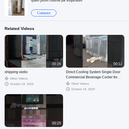
quatre portes contrôlé par température
Contactez
Related Videos
00:26
00:12
shipping vedio
Direct Cooling System Single Door
Commercial Beverage Cooler for
Other Videos
Busy Supermarkets
Other Videos
October 16, 2025
October 16, 2025
00:25