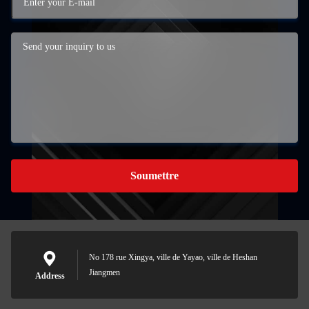
Soumettre
No 178 rue Xingya, ville de Yayao, ville de Heshan
Jiangmen
Address