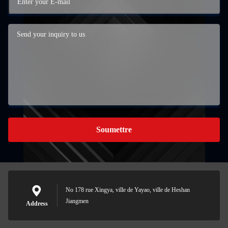
Soumettre
No 178 rue Xingya, ville de Yayao, ville de Heshan
Jiangmen
Address