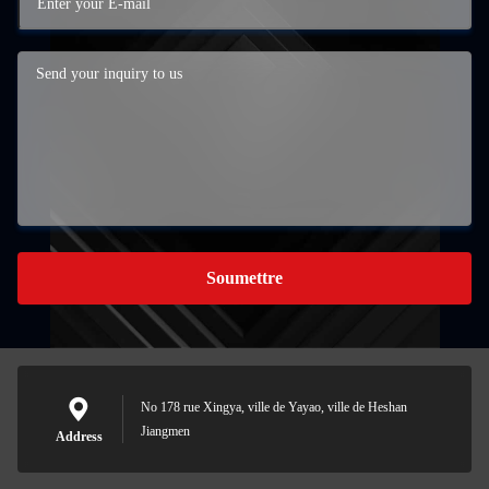
Soumettre
No 178 rue Xingya, ville de Yayao, ville de Heshan
Jiangmen
Address