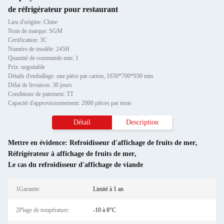
de réfrigérateur pour restaurant
Lieu d'origine: Chine
Nom de marque: SGM
Certification: 3C
Numéro de modèle: 245H
Quantité de commande min: 1
Prix: negotiable
Détails d'emballage: une pièce par carton, 1650*700*930 mm
Délai de livraison: 30 jours
Conditions de paiement: TT
Capacité d'approvisionnement: 2000 pièces par mois
Détail
Description
Mettre en évidence:
Refroidisseur d'affichage de fruits de mer
,
Réfrigérateur à affichage de fruits de mer
,
Le cas du refroidisseur d'affichage de viande
1Garantie:
Limité à 1 an
2Plage de température:
-10 à 8°C