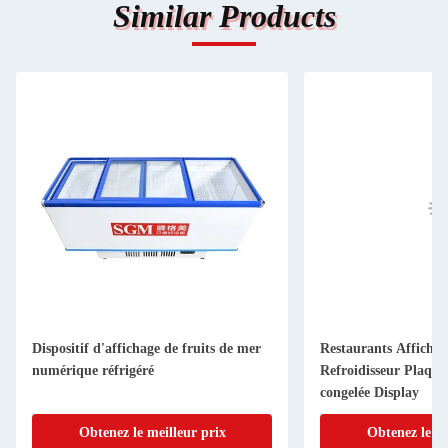
Similar Products
Dispositif d'affichage de fruits de mer
Restaurants Affichag
numérique réfrigéré
Refroidisseur Plaque
congelée Display
Obtenez le meilleur prix
Obtenez le me