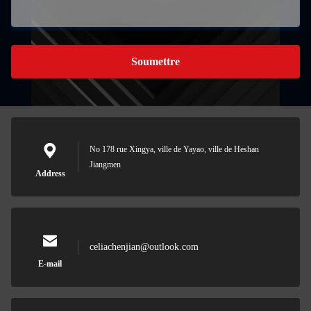
Soumettre
No 178 rue Xingya, ville de Yayao, ville de Heshan
Jiangmen
Address
celiachenjian@outlook.com
E-mail