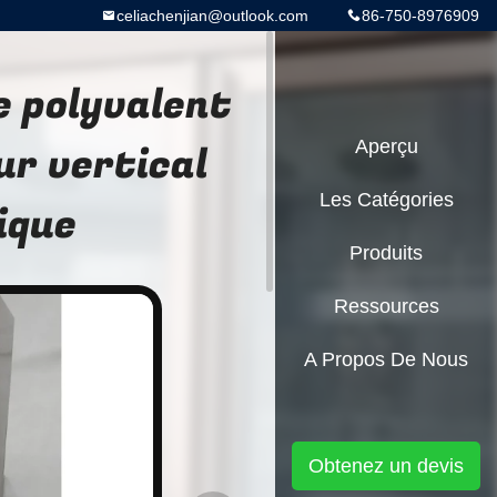
celiachenjian@outlook.com
86-750-8976909
e polyvalent
ur vertical
Aperçu
Les Catégories
ique
Produits
Ressources
A Propos De Nous
Obtenez un devis