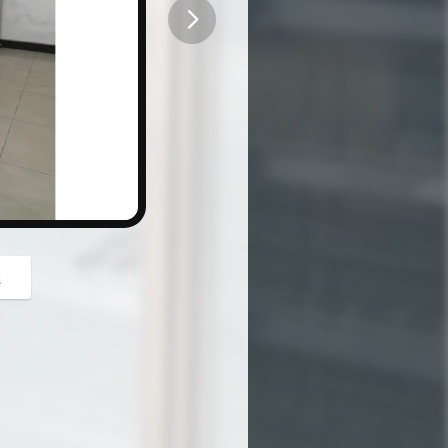
button
z