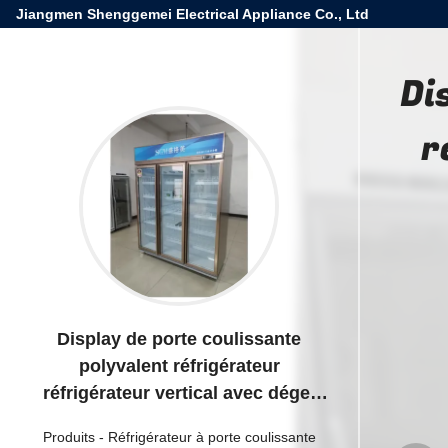
Jiangmen Shenggemei Electrical Appliance Co., Ltd
Di
r
Display de porte coulissante
polyvalent réfrigérateur
réfrigérateur vertical avec dégel
automatique
Produits
-
Réfrigérateur à porte coulissante