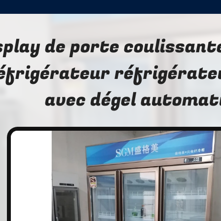
splay de porte coulissant
éfrigérateur réfrigérate
avec dégel automat