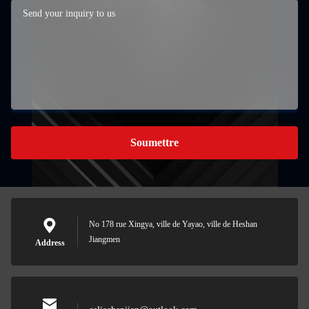
Soumettre
No 178 rue Xingya, ville de Yayao, ville de Heshan
Jiangmen
Address