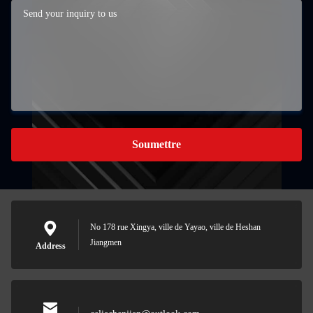
Soumettre
No 178 rue Xingya, ville de Yayao, ville de Heshan
Jiangmen
Address