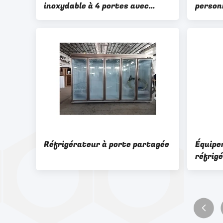
inoxydable à 4 portes avec
person
dégivrage sans gel et contrôle
porte 
électronique de la température
boisso
Réfrigérateur à porte partagée
Équipe
réfrigé
inoxyd
contrô