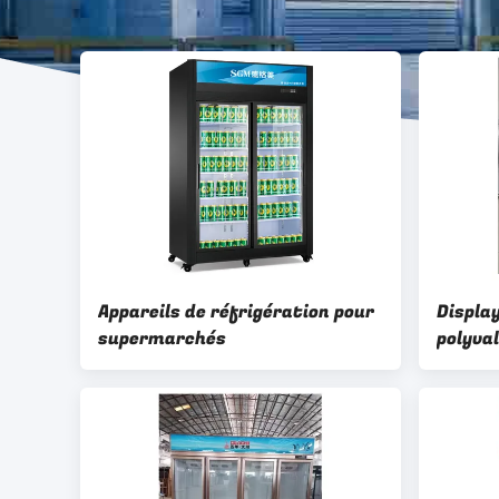
Appareils de réfrigération pour
Displa
supermarchés
polyva
réfrig
dégel 