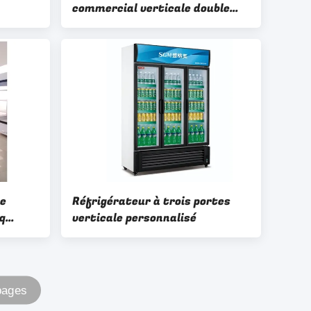
commercial verticale double
porte vitrée réfrigérateur de
bière
ge
Réfrigérateur à trois portes
q
verticale personnalisé
te
pages