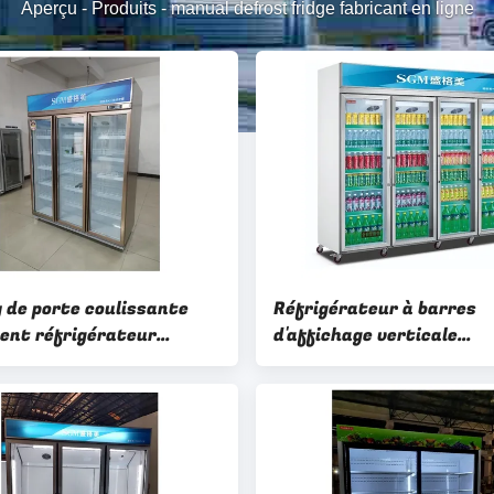
Aperçu
-
Produits
-
manual defrost fridge fabricant en ligne
y de porte coulissante
Réfrigérateur à barres
lent réfrigérateur
d'affichage verticale
érateur vertical avec
commercial 2140L avec 
automatique
vitrée 830W