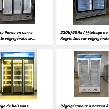
ns Porte en verre
220V/50Hz Affichage de 
ale réfrigérateur
Refroidisseur réfrigérat
érateur congélateur
Dégivrage électrique
age étagères réglables
automatique
age de boissons
Réfrigérateur à barres à