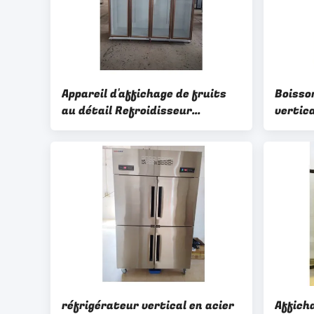
Appareil d'affichage de fruits
Boisso
au détail Refroidisseur
vertic
réfrigérateur Économie
réfrig
d'énergie Appareil d'affichage
affich
commercial Refroidisseur
réfrigérateur vertical en acier
Affich