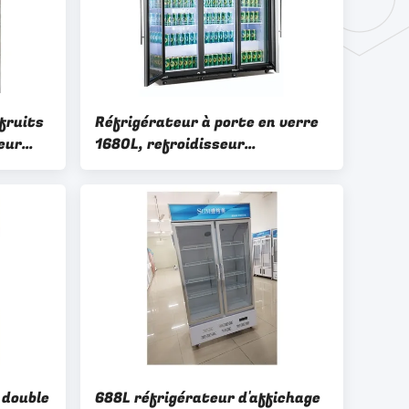
fruits
Réfrigérateur à porte en verre
eur
1680L, refroidisseur
d'affichage de vin 3C
 double
688L réfrigérateur d'affichage