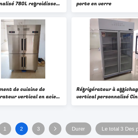
nalisé 780L refroidisseur
porte en verre
pivotante affichage de
n réfrigérateur
ment de cuisine de
Réfrigérateur à afficha
rateur vertical en acier
vertical personnalisé Cin
able à quatre portes
couches de stockage Por
lé par température
vitrée de réfrigérateur
verticale
1
2
3
Durer
Le total 3 Des 