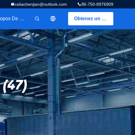
celiachenjian@outlook.com
86-750-8976909
A Propos De Nous
Obtenez un devis
描述
 (47)